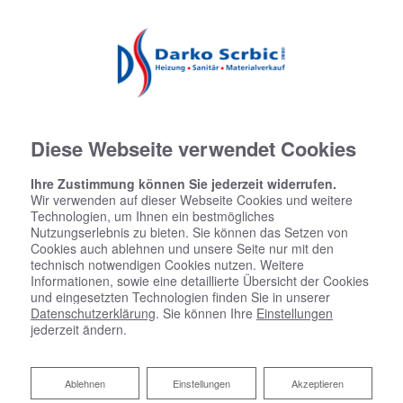
02243 9295677
darkoscrbic@t-online.de
Facebook
Instagram
Diese Webseite verwendet Cookies
Ihre Zustimmung können Sie jederzeit widerrufen.
Wir verwenden auf dieser Webseite Cookies und weitere
Technologien, um Ihnen ein bestmögliches
Nutzungserlebnis zu bieten. Sie können das Setzen von
Cookies auch ablehnen und unsere Seite nur mit den
technisch notwendigen Cookies nutzen. Weitere
Informationen, sowie eine detaillierte Übersicht der Cookies
und eingesetzten Technologien finden Sie in unserer
Datenschutzerklärung
. Sie können Ihre
Einstellungen
jederzeit ändern.
Ablehnen
Ablehnen
Einstellungen
Akzeptieren