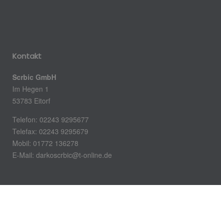
Kontakt
Scrbic GmbH
Im Hegen 1
53783 Eitorf
Telefon: 02243 9295677
Telefax: 02243 9295679
Mobil: 01772 136278
E-Mail:
darkoscrbic@t-online.de
Öffnungszeiten