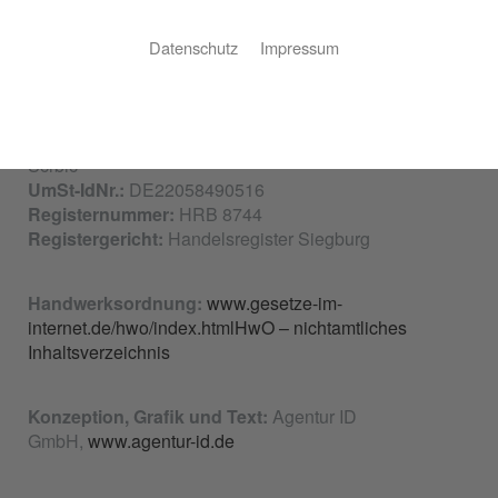
Telefon:
01722 136278
Email:
darkoscrbic@t-online.de
Datenschutz
Impressum
Inhaltlich verantwortlich gemäß § 6 MDStV:
Herr
Daniel Scrbic
Vertretungsberechtigte Geschäftsführer:
Herr Daniel
Scrbic
UmSt-IdNr.:
DE22058490516
Registernummer:
HRB 8744
Registergericht:
Handelsregister Siegburg
Handwerksordnung:
www.gesetze-im-
internet.de/hwo/index.htmlHwO – nichtamtliches
Inhaltsverzeichnis
Konzeption, Grafik und Text:
Agentur ID
GmbH,
www.agentur-id.de