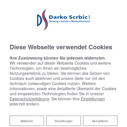
02243 9295677
darkoscrbic@t-online.de
Facebook
Instagram
Diese Webseite verwendet Cookies
Ihre Zustimmung können Sie jederzeit widerrufen.
Wir verwenden auf dieser Webseite Cookies und weitere
Technologien, um Ihnen ein bestmögliches
Nutzungserlebnis zu bieten. Sie können das Setzen von
Cookies auch ablehnen und unsere Seite nur mit den
technisch notwendigen Cookies nutzen. Weitere
Informationen, sowie eine detaillierte Übersicht der Cookies
und eingesetzten Technologien finden Sie in unserer
Impressum
Datenschutzerklärung
. Sie können Ihre
Einstellungen
jederzeit ändern.
Scrbic GmbH
Im Hegen 1
53783 Eitorf
Ablehnen
Ablehnen
Einstellungen
Akzeptieren