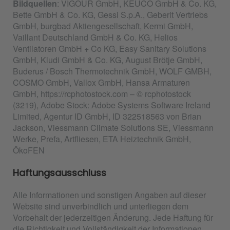
Bildquellen
: VIGOUR GmbH, KEUCO GmbH & Co. KG,
Bette GmbH & Co. KG, Gessi S.p.A., Geberit Vertriebs
GmbH, burgbad Aktiengesellschaft, Kermi GmbH,
Vaillant Deutschland GmbH & Co. KG, Helios
Ventilatoren GmbH + Co KG, Easy Sanitary Solutions
GmbH, Kludi GmbH & Co. KG, August Brötje GmbH,
Buderus / Bosch Thermotechnik GmbH, WOLF GMBH,
COSMO GmbH, Vallox GmbH, Hansa Armaturen
GmbH, https://rcphotostock.com – © rcphotostock
(3219), Adobe Stock: Adobe Systems Software Ireland
Limited, Agentur ID GmbH, ID 322518563 von Brian
Jackson, Viessmann Climate Solutions SE, Viessmann
Werke, Prefa, Artfliesen, ETA Heiztechnik GmbH,
ÖkoFEN
Haftungsausschluss
Alle Informationen und sonstigen Angaben auf dieser
Website sind unverbindlich und unterliegen dem
Vorbehalt der jederzeitigen Änderung. Jede Haftung für
die Richtigkeit und Vollständigkeit der Informationen