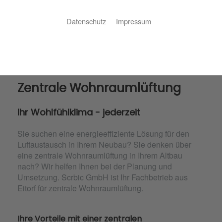
Datenschutz
Impressum
Zentrale Wohnraumlüftung
Ihr Wohlfühlklima - jederzeit
Sie suchen eine energieeffiziente Lösung für den
Luftaustausch in Ihrem Neubau? Sie denken über
eine zentrale Wohnraumlüftung in Ihrem Altbau
nach? Wir helfen Ihnen bei der Planung und
Umsetzung. Scrbic GmbH ist Ihr Fachbetrieb aus
Eitorf für zentrale Wohnraumlüftung.
Ihre Vorteile mit einer zentralen