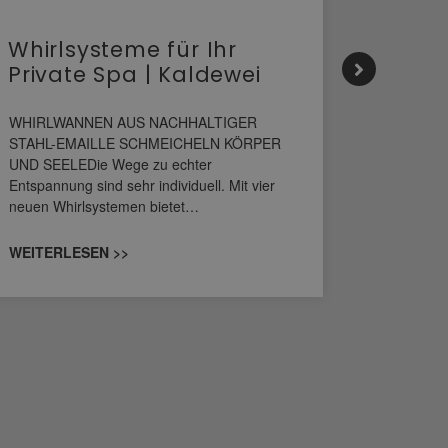
Whirlsysteme für Ihr
Gesta
Private Spa | Kaldewei
alltä
HANS
WHIRLWANNEN AUS NACHHALTIGER
STAHL-EMAILLE SCHMEICHELN KÖRPER
Stil für 
UND SEELEDie Wege zu echter
HANSAGENE
Entspannung sind sehr individuell. Mit vier
von Wascht
neuen Whirlsystemen bietet…
unterschi
konzipiert
WEITERLESEN >>
WEITERL