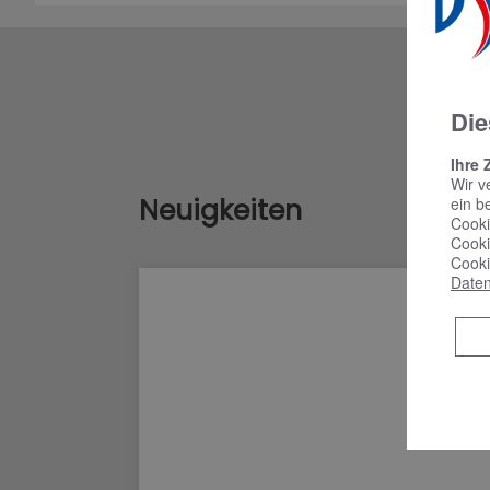
Die
Ihre 
Wir v
Neuigkeiten
ein b
Cooki
Cooki
Cooki
Daten