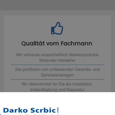
Qualität vom Fachmann
Wir verbauen ausschließlich Markenprodukte
führender Hersteller
Sie profitieren von umfassenden Garantie- und
Serviceleistungen
Wir übernehmen für Sie die Installation,
Instandhaltung und Reparatur