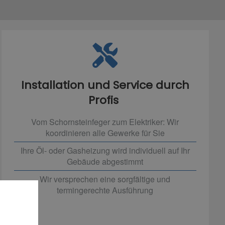
Installation und Service durch
Profis
Vom Schornsteinfeger zum Elektriker: Wir
koordinieren alle Gewerke für Sie
Ihre Öl- oder Gasheizung wird individuell auf Ihr
Gebäude abgestimmt
Wir versprechen eine sorgfältige und
termingerechte Ausführung